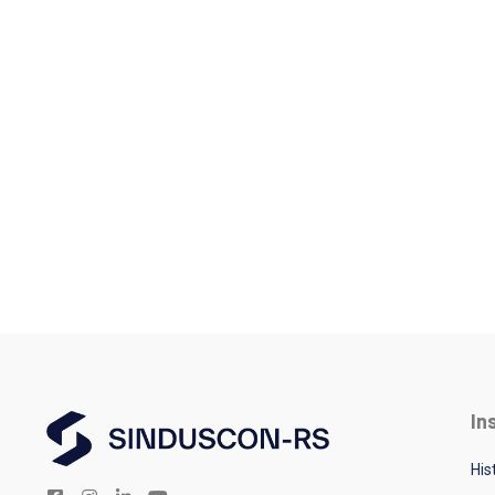
In
His