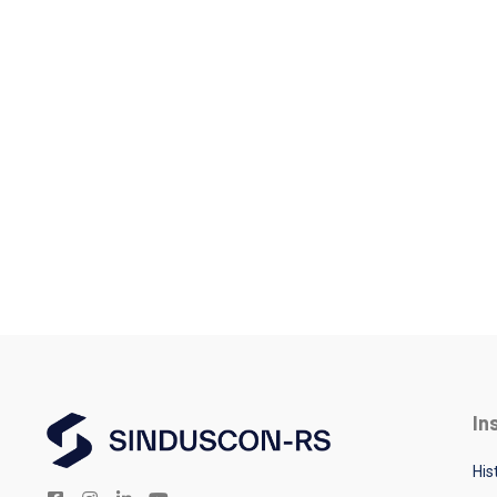
In
His