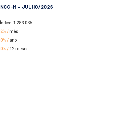
INCC-M – JULHO/2026
Índice: 1.283.035
62% /
mês
70% /
ano
40% /
12 meses