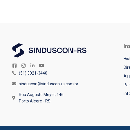
In
His
Dir
(51) 3021-3440
Ass
sinduscon@sinduscon-rs.com.br
Par
In
Rua Augusto Meyer, 146
Porto Alegre - RS