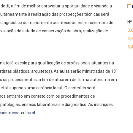
detti, a fim de melhor aproveitar a oportunidade e visando a
multaneamente à realização das prospecções técnicas será
Nº 
de diagnóstico do monumento acontecerão entre novembro de
0,
aliação do estado de conservação da obra; realização de
4,
6,
teliê-escola para qualificação de profissionais atuantes na
istas plásticos, arquitetos). As aulas serão ministradas de 13
os os procedimentos, a fim de atuarem de forma autônoma em
tal, suprindo uma carência local. O conteúdo será
lunos entrarão em contato com os procedimentos de
atologias, ensaios laboratoriais e diagnóstico. As inscrições
construcao-cultural