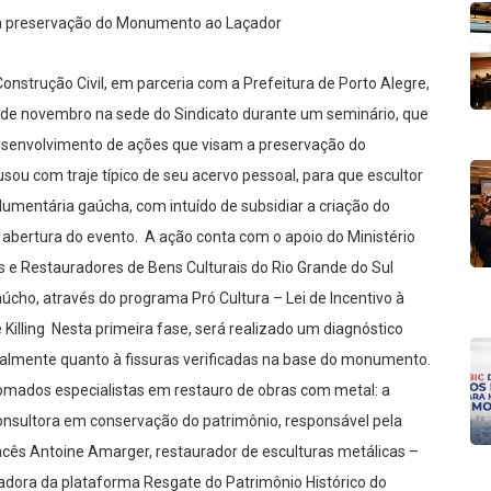
nstrução Civil, em parceria com a Prefeitura de Porto Alegre,
 de novembro na sede do Sindicato durante um seminário, que
desenvolvimento de ações que visam a preservação do
sou com traje típico de seu acervo pessoal, para que escultor
umentária gaúcha, com intuído de subsidiar a criação do
abertura do evento. A ação conta com o apoio do Ministério
 e Restauradores de Bens Culturais do Rio Grande do Sul
cho, através do programa Pró Cultura – Lei de Incentivo à
 Killing Nesta primeira fase, será realizado um diagnóstico
cialmente quanto à fissuras verificadas na base do monumento.
omados especialistas em restauro de obras com metal: a
 consultora em conservação do patrimônio, responsável pela
ncês Antoine Amarger, restaurador de esculturas metálicas –
dora da plataforma Resgate do Patrimônio Histórico do