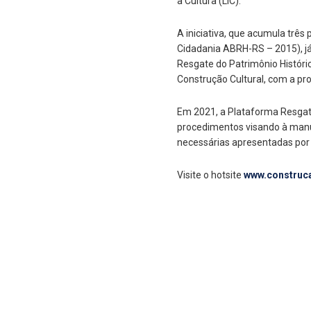
à Cultura (LIC).
A iniciativa, que acumula trê
Cidadania ABRH-RS – 2015), j
Resgate do Patrimônio Histór
Construção Cultural, com a pr
Em 2021, a Plataforma Resgate
procedimentos visando à manut
necessárias apresentadas por 
Visite o hotsite
www.construca