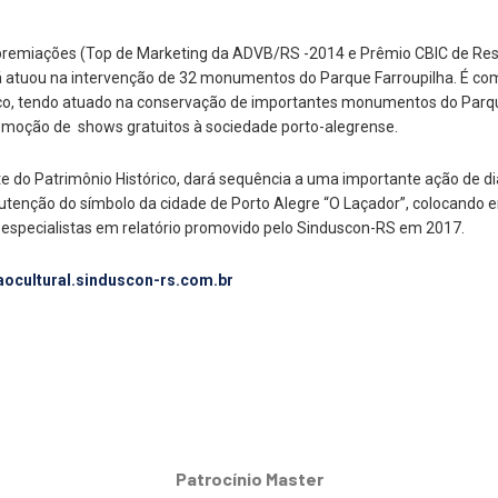
s premiações (Top de Marketing da ADVB/RS -2014 e Prêmio CBIC de Res
á atuou na intervenção de 32 monumentos do Parque Farroupilha. É co
ico, tendo atuado na conservação de importantes monumentos do Parq
omoção de shows gratuitos à sociedade porto-alegrense.
 do Patrimônio Histórico, dará sequência a uma importante ação de di
enção do símbolo da cidade de Porto Alegre “O Laçador”, colocando e
especialistas em relatório promovido pelo Sinduscon-RS em 2017.
ocultural.sinduscon-rs.com.br
Patrocínio Master