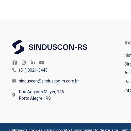
In
His
Dir
(51) 3021-3440
Ass
sinduscon@sinduscon-rs.com.br
Par
In
Rua Augusto Meyer, 146
Porto Alegre - RS
Utilizamos cookies para o correto funcionamento deste site, bem c