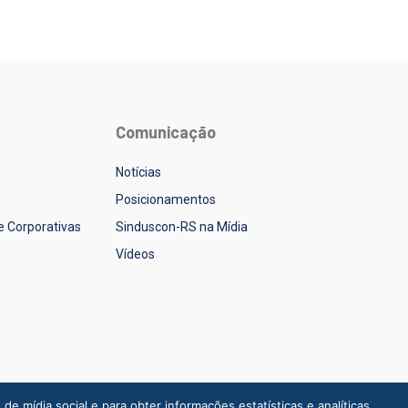
Comunicação
Notícias
Posicionamentos
 e Corporativas
Sinduscon-RS na Mídia
Vídeos
 mídia social e para obter informações estatísticas e analíticas