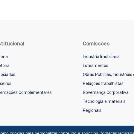
stitucional
Comissões
tória
Indústria Imobiliária
etoria
Loteamentos
ociados
Obras Públicas, Industriais
ceiros
Relações trabalhistas
formações Complementares
Governança Corporativa
Tecnologia e materiais
Regionais
omo cookies para personalizar conteúdo e anúncios, fornecer recursos de