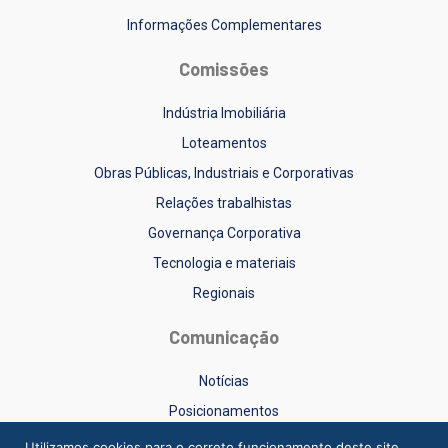
Informações Complementares
Comissões
Indústria Imobiliária
Loteamentos
Obras Públicas, Industriais e Corporativas
Relações trabalhistas
Governança Corporativa
Tecnologia e materiais
Regionais
Comunicação
Notícias
Posicionamentos
Sinduscon-RS na Mídia
Utilizamos cookies para o correto funcionamento deste site,