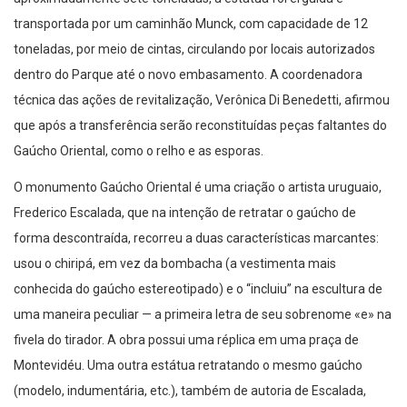
transportada por um caminhão Munck, com capacidade de 12
toneladas, por meio de cintas, circulando por locais autorizados
dentro do Parque até o novo embasamento. A coordenadora
técnica das ações de revitalização, Verônica Di Benedetti, afirmou
que após a transferência serão reconstituídas peças faltantes do
Gaúcho Oriental, como o relho e as esporas.
O monumento Gaúcho Oriental é uma criação o artista uruguaio,
Frederico Escalada, que na intenção de retratar o gaúcho de
forma descontraída, recorreu a duas características marcantes:
usou o chiripá, em vez da bombacha (a vestimenta mais
conhecida do gaúcho estereotipado) e o “incluiu” na escultura de
uma maneira peculiar — a primeira letra de seu sobrenome «e» na
fivela do tirador. A obra possui uma réplica em uma praça de
Montevidéu. Uma outra estátua retratando o mesmo gaúcho
(modelo, indumentária, etc.), também de autoria de Escalada,