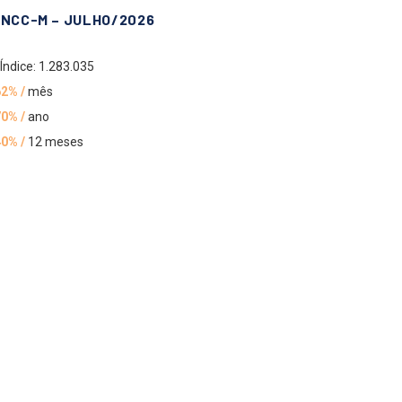
INCC-M – JULHO/2026
Índice: 1.283.035
62% /
mês
70% /
ano
40% /
12 meses