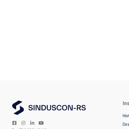
In
His
Dir