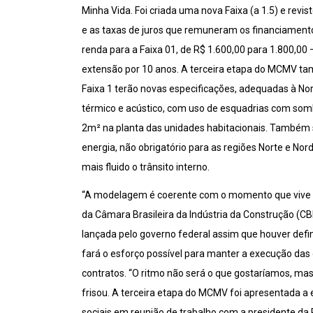
Minha Vida. Foi criada uma nova Faixa (a 1.5) e revist
e as taxas de juros que remuneram os financiament
renda para a Faixa 01, de R$ 1.600,00 para 1.800,00
extensão por 10 anos. A terceira etapa do MCMV t
Faixa 1 terão novas especificações, adequadas à N
térmico e acústico, com uso de esquadrias com som
2m² na planta das unidades habitacionais. Também 
energia, não obrigatório para as regiões Norte e Nor
mais fluido o trânsito interno.
“A modelagem é coerente com o momento que vive o pa
da Câmara Brasileira da Indústria da Construção (CB
lançada pelo governo federal assim que houver defi
fará o esforço possível para manter a execução da
contratos. “O ritmo não será o que gostaríamos, ma
frisou. A terceira etapa do MCMV foi apresentada 
sociais em reunião de trabalho com a presidente da 