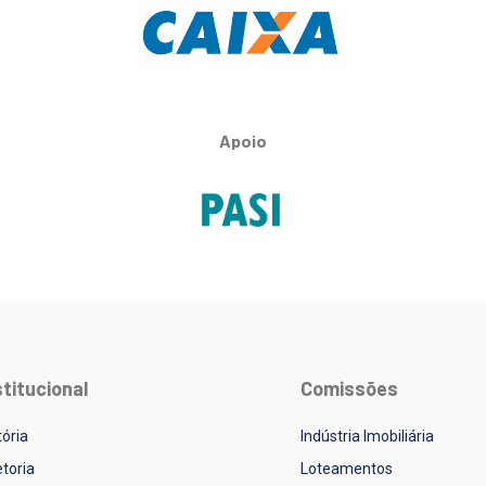
Apoio
stitucional
Comissões
tória
Indústria Imobiliária
etoria
Loteamentos