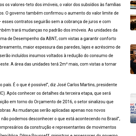
os os valores-teto dos imóveis, o valor dos subsídios às famílias
os. O governo também confirmou o aumento do valor limite de
 – esses contratos seguirão sem a cobrança de juros e com
ambém trará mudanças no padrão dos imóveis. As unidades da
orma de Desempenho da ABNT, com vistas a garantir conforto
breamento, maior espessura das paredes, lajes e acréscimo
de
serão incluídos insumos voltados à redução do consumo de
deste. A área das unidades terá 2m² mais, com vistas a tornar
ís. É o que é possível”, diz José Carlos Martins, presidente
IC). Após conhecer os detalhes da terceira etapa, que será
nição em torno do Orçamento de 2016, o setor sinalizou que
s obras. As mudanças serão aplicadas apenas nos novos
s não podemos desconhecer o que está acontecendo no Brasil”,
a empresários da construção e representantes de movimentos
República, Dilma Rousseff, ministros e assessores do governo