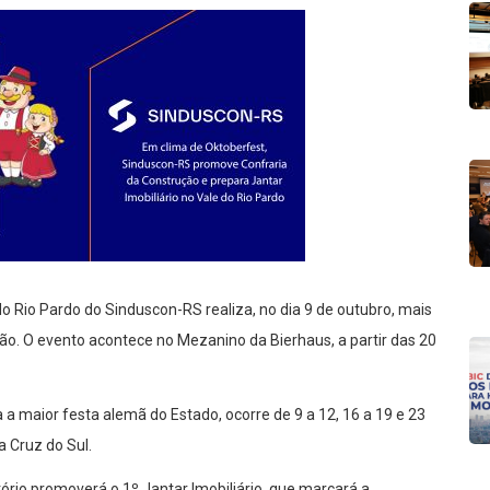
do Rio Pardo do Sinduscon-RS realiza, no dia 9 de outubro, mais
ão. O evento acontece no Mezanino da Bierhaus, a partir das 20
 a maior festa alemã do Estado, ocorre de 9 a 12, 16 a 19 e 23
 Cruz do Sul.
tório promoverá o 1º Jantar Imobiliário, que marcará a