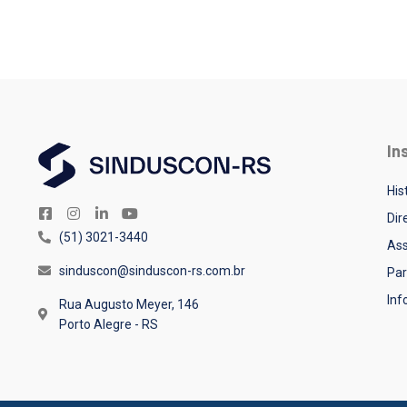
In
His
Dir
(51) 3021-3440
Ass
sinduscon@sinduscon-rs.com.br
Par
In
Rua Augusto Meyer, 146
Porto Alegre - RS