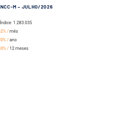
INCC-M – JULHO/2026
Índice: 1.283.035
62% /
mês
70% /
ano
40% /
12 meses