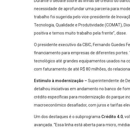
Durante o debate sobre as linhas de crédito do banco 
necessidade de aprofundar uma parceria para moder
trabalho foi sugerida pelo vice-presidente de Inova
Tecnologia
,
Qualidade e Produtividade (COMAT), Dion
positiva e temos muito trabalho pela frente”, disse.
O presidente executivo da CBIC, Fernando Guedes Fer
financiamento para empresas de diferentes portes.
tecnológico até grandes equipamentos usados na c
com faturamento de até R$ 80 milhões, do relacion
Estímulo à modernização –
Superintendente de De
detalhou iniciativas em andamento no banco de fom
crédito específicas para modernização do parque ind
macroeconômico desafiador, com juros e tarifas ele
Um dos destaques é o subprograma
Crédito 4.0
, v
avançada. “Essa linha está aberta para micro, médi