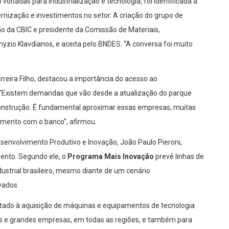
voltadas para industrialização e tecnologia, foi identificada a
nização e investimentos no setor. A criação do grupo de
ção da CBIC e presidente da Comissão de Materiais,
yzio Klavdianos, e aceita pelo BNDES. “A conversa foi muito
reira Filho, destacou a importância do acesso ao
 “Existem demandas que vão desde a atualização do parque
onstrução. É fundamental aproximar essas empresas, muitas
amento com o banco”, afirmou.
senvolvimento Produtivo e Inovação, João Paulo Pieroni,
ento. Segundo ele, o
Programa Mais Inovação
prevê linhas de
ustrial brasileiro, mesmo diante de um cenário
vados.
oltado à aquisição de máquinas e equipamentos de tecnologia
as e grandes empresas, em todas as regiões, e também para