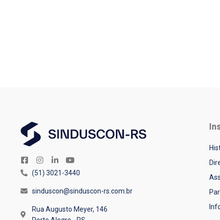
In
His
Dir
(51) 3021-3440
Ass
sinduscon@sinduscon-rs.com.br
Par
In
Rua Augusto Meyer, 146
Porto Alegre - RS