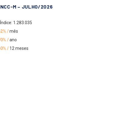
INCC-M – JULHO/2026
Índice: 1.283.035
62% /
mês
70% /
ano
40% /
12 meses