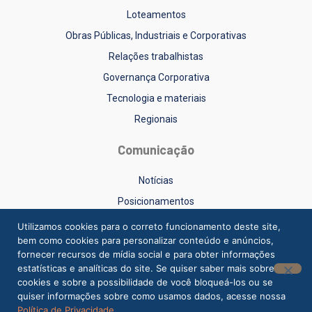
Loteamentos
Obras Públicas, Industriais e Corporativas
Relações trabalhistas
Governança Corporativa
Tecnologia e materiais
Regionais
Comunicação
Notícias
Posicionamentos
Sinduscon-RS na Mídia
Utilizamos cookies para o correto funcionamento deste site,
bem como cookies para personalizar conteúdo e anúncios,
Vídeos
fornecer recursos de mídia social e para obter informações
estatísticas e analíticas do site. Se quiser saber mais sobre
cookies e sobre a possibilidade de você bloqueá-los ou se
quiser informações sobre como usamos dados, acesse nossa
Política de Privacidade
.