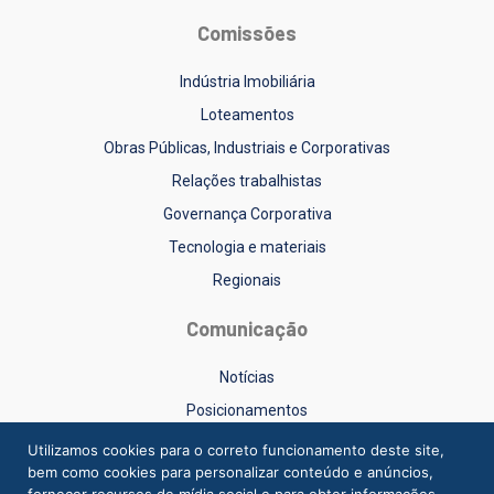
Comissões
Indústria Imobiliária
Loteamentos
Obras Públicas, Industriais e Corporativas
Relações trabalhistas
Governança Corporativa
Tecnologia e materiais
Regionais
Comunicação
Notícias
Posicionamentos
Sinduscon-RS na Mídia
Utilizamos cookies para o correto funcionamento deste site,
bem como cookies para personalizar conteúdo e anúncios,
Vídeos