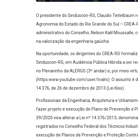
O presidente do Sinduscon-RS, Claudio Teitelbaum r
Agronomia do Estado do Rio Grande do Sul – CREA-RS
administrativo do Conselho, Nelson Kalil Moussalle,
na valorização da engenharia gaúcha.
Na oportunidade, os dirigentes do CREA-RS formaliz
Sinduscon-RS, em Audiência Pública Hibrida a ser re
no Plenarinho da ALERGS (3º andar) e, por meio virt
(https:www.youtube.com/user/tvalrs). O assunto é d
14.376, de 26 de dezembro de 2013 (Lei Kiss).
Profissionais da Engenharia, Arquitetura e Urbanismo
fazer projeto e execução de Plano de Prevenção e Pro
39/2020 visa alterar a Lei nº 14.376/2013, denominad
registrados no Conselho Federal dos Técnicos Industr
execução de Planos de Prevenção e Proteção Contra 