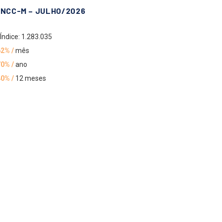
INCC-M – JULHO/2026
Índice: 1.283.035
62% /
mês
70% /
ano
40% /
12 meses