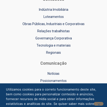
Indústria Imobiliária
Loteamentos
Obras Públicas, Industriais e Corporativas
Relações trabalhistas
Governança Corporativa
Tecnologia e materiais
Regionais
Comunicação
Notícias
Posicionamentos
Sinduscon-RS na Mídia
Utilizamos cookies para o correto funcionamento deste site,
bem como cookies para personalizar conteúdo e anúncios,
Vídeos
fornecer recursos de mídia social e para obter informações
estatísticas e analíticas do site. Se quiser saber mais sobre