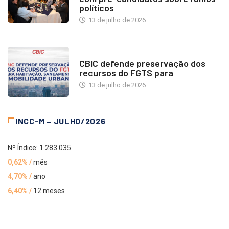
políticos
13 de julho de 2026
NOTÍCIAS
CBIC defende preservação dos
recursos do FGTS para
13 de julho de 2026
INCC-M – JULHO/2026
Nº Índice: 1.283.035
0,62% /
mês
4,70% /
ano
6,40% /
12 meses