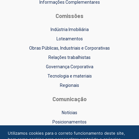
Informações Complementares
Comissões
Indústria Imobiliária
Loteamentos
Obras Públicas, Industriais e Corporativas
Relações trabalhistas
Governança Corporativa
Tecnologia e materiais
Regionais
Comunicação
Notícias
Posicionamentos
Sinduscon-RS na Mídia
Utilizamos cookies para o correto funcionamento deste site,