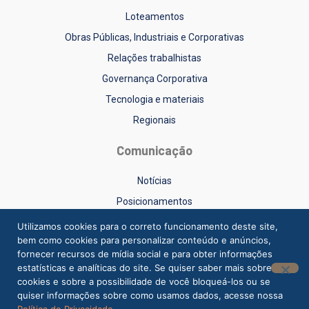
Loteamentos
Obras Públicas, Industriais e Corporativas
Relações trabalhistas
Governança Corporativa
Tecnologia e materiais
Regionais
Comunicação
Notícias
Posicionamentos
Sinduscon-RS na Mídia
Utilizamos cookies para o correto funcionamento deste site,
bem como cookies para personalizar conteúdo e anúncios,
Vídeos
fornecer recursos de mídia social e para obter informações
estatísticas e analíticas do site. Se quiser saber mais sobre
cookies e sobre a possibilidade de você bloqueá-los ou se
quiser informações sobre como usamos dados, acesse nossa