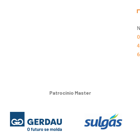
N
0
4
6
Patrocínio Master