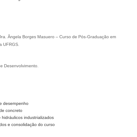
a. Dra. Ângela Borges Masuero – Curso de Pós-Graduação em
 da UFRGS.
a e Desenvolvimento.
 de desempenho
 de concreto
 hidráulicos industrializados
ados e consolidação do curso