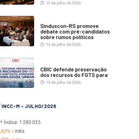
13 de julho de 2026
NOTÍCIAS
Sinduscon-RS promove
debate com pré-candidatos
sobre rumos políticos
13 de julho de 2026
NOTÍCIAS
CBIC defende preservação
dos recursos do FGTS para
13 de julho de 2026
INCC-M – JULHO/2026
º Índice: 1.283.035
,62% /
mês