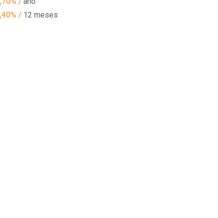
,70% /
ano
,40% /
12 meses