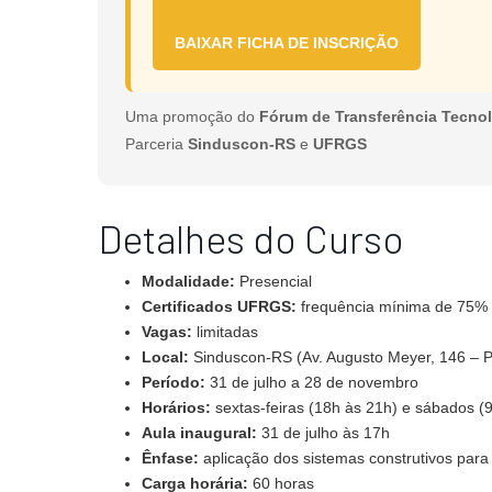
BAIXAR FICHA DE INSCRIÇÃO
Uma promoção do
Fórum de Transferência Tecno
Parceria
Sinduscon-RS
e
UFRGS
Detalhes do Curso
Modalidade:
Presencial
Certificados UFRGS:
frequência mínima de 75%
Vagas:
limitadas
Local:
Sinduscon-RS (Av. Augusto Meyer, 146 – P
Período:
31 de julho a 28 de novembro
Horários:
sextas-feiras (18h às 21h) e sábados (9
Aula inaugural:
31 de julho às 17h
Ênfase:
aplicação dos sistemas construtivos par
Carga horária:
60 horas