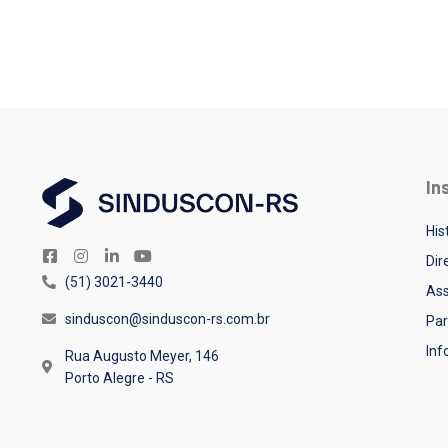
In
His
Dir
(51) 3021-3440
Ass
sinduscon@sinduscon-rs.com.br
Par
In
Rua Augusto Meyer, 146
Porto Alegre - RS