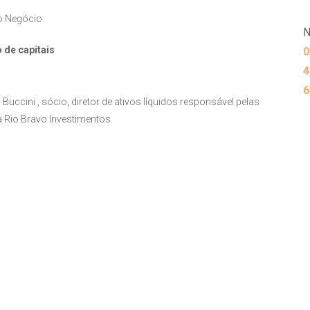
do Negócio
N
o de capitais
0
4
6
uccini , sócio, diretor de ativos líquidos responsável pelas
a Rio Bravo Investimentos