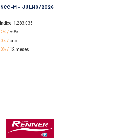
INCC-M – JULHO/2026
Índice: 1.283.035
62% /
mês
70% /
ano
40% /
12 meses