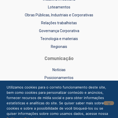
Loteamentos
Obras Públicas, Industriais e Corporativas
Relações trabalhistas
Governança Corporativa
Tecnologia e materiais
Regionais
Comunicação
Notícias
Posicionamentos
Sinduscon-RS na Mídia
Utilizamos cookies para o correto funcionamento deste site,
bem como cookies para personalizar conteúdo e anúncios,
Vídeos
fornecer recursos de mídia social e para obter informações
estatísticas e analíticas do site. Se quiser saber mais sobre
cookies e sobre a possibilidade de você bloqueá-los ou se
quiser informações sobre como usamos dados, acesse nossa