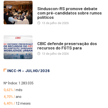
NOTÍCIAS
Sinduscon-RS promove debate
com pré-candidatos sobre rumos
políticos
13 de julho de 2026
NOTÍCIAS
CBIC defende preservação dos
recursos do FGTS para
13 de julho de 2026
INCC-M – JULHO/2026
Nº Índice: 1.283.035
0,62% /
mês
4,70% /
ano
6,40% /
12 meses