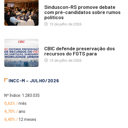
NOTÍCIAS
Sinduscon-RS promove debate
com pré-candidatos sobre rumos
políticos
13 de julho de 2026
NOTÍCIAS
CBIC defende preservação dos
recursos do FGTS para
13 de julho de 2026
INCC-M – JULHO/2026
Nº Índice: 1.283.035
0,62% /
mês
4,70% /
ano
6,40% /
12 meses