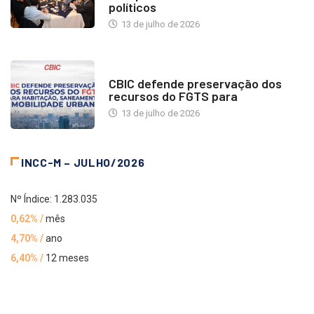
políticos
13 de julho de 2026
NOTÍCIAS
CBIC defende preservação dos
recursos do FGTS para
13 de julho de 2026
INCC-M – JULHO/2026
Nº Índice: 1.283.035
0,62% /
mês
4,70% /
ano
6,40% /
12 meses