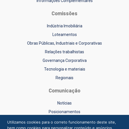
Informações Complementares
Comissões
Indústria Imobiliária
Loteamentos
Obras Públicas, Industriais e Corporativas
Relações trabalhistas
Governança Corporativa
Tecnologia e materiais
Regionais
Comunicação
Notícias
Posicionamentos
Sinduscon-RS na Mídia
Utilizamos cookies para o correto funcionamento deste site,
bem como cookies para personalizar conteúdo e anúncios,