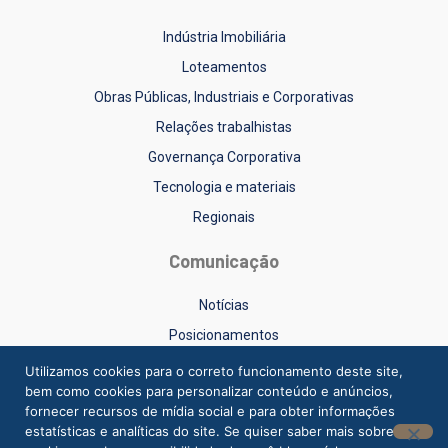
Indústria Imobiliária
Loteamentos
Obras Públicas, Industriais e Corporativas
Relações trabalhistas
Governança Corporativa
Tecnologia e materiais
Regionais
Comunicação
Notícias
Posicionamentos
Sinduscon-RS na Mídia
Utilizamos cookies para o correto funcionamento deste site,
bem como cookies para personalizar conteúdo e anúncios,
Vídeos
fornecer recursos de mídia social e para obter informações
estatísticas e analíticas do site. Se quiser saber mais sobre