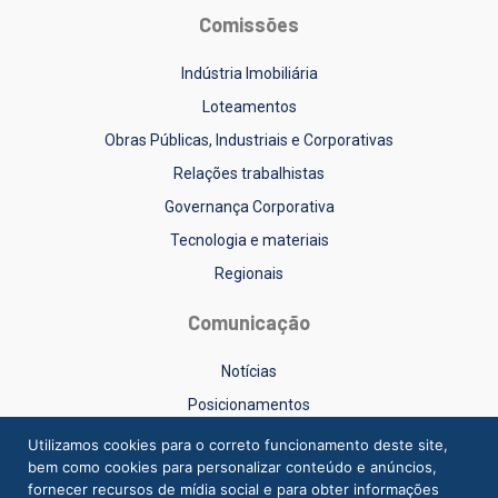
Comissões
Indústria Imobiliária
Loteamentos
Obras Públicas, Industriais e Corporativas
Relações trabalhistas
Governança Corporativa
Tecnologia e materiais
Regionais
Comunicação
Notícias
Posicionamentos
Sinduscon-RS na Mídia
Utilizamos cookies para o correto funcionamento deste site,
bem como cookies para personalizar conteúdo e anúncios,
Vídeos
fornecer recursos de mídia social e para obter informações