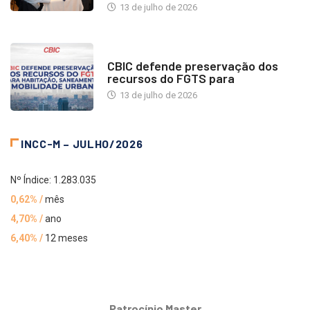
13 de julho de 2026
NOTÍCIAS
CBIC defende preservação dos
recursos do FGTS para
13 de julho de 2026
INCC-M – JULHO/2026
Nº Índice: 1.283.035
0,62% /
mês
4,70% /
ano
6,40% /
12 meses
Patrocínio Master