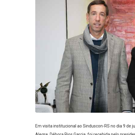
Em visita institucional ao Sinduscon-RS no dia 9 de 
Alegre, Débora Rios Garcia, foi recebida pelo presid