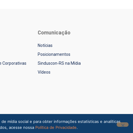
Comunicação
Notícias
Posicionamentos
 e Corporativas
Sinduscon-RS na Mídia
Vídeos
 mídia social e para obter informações estatísticas e analíticas
dados, acesse nossa
Política de Privacidade
.