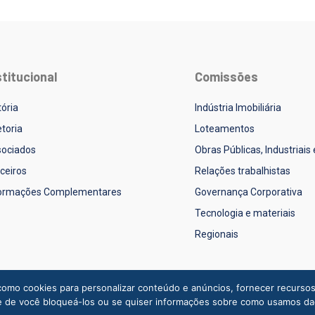
stitucional
Comissões
tória
Indústria Imobiliária
etoria
Loteamentos
ociados
Obras Públicas, Industriais
ceiros
Relações trabalhistas
formações Complementares
Governança Corporativa
Tecnologia e materiais
Regionais
omo cookies para personalizar conteúdo e anúncios, fornecer recursos de
dade de você bloqueá-los ou se quiser informações sobre como usamos 
Desenvolvido por
Agência Mi
e
CRZ Branding