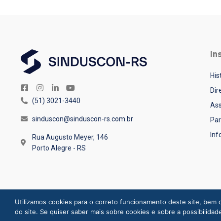
In
His
Dir
(51) 3021-3440
Ass
sinduscon@sinduscon-rs.com.br
Par
In
Rua Augusto Meyer, 146
Porto Alegre - RS
Utilizamos cookies para o correto funcionamento deste site, bem c
do site. Se quiser saber mais sobre cookies e sobre a possibili