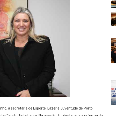
junho, a secretária de Esporte, Lazer e Juventude de Porto
ente Claudio Teitelbaum. Na ocasião, foi destacada a reforma do