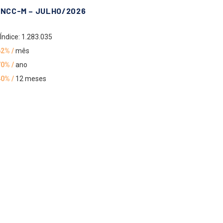
INCC-M – JULHO/2026
Índice: 1.283.035
62% /
mês
70% /
ano
40% /
12 meses