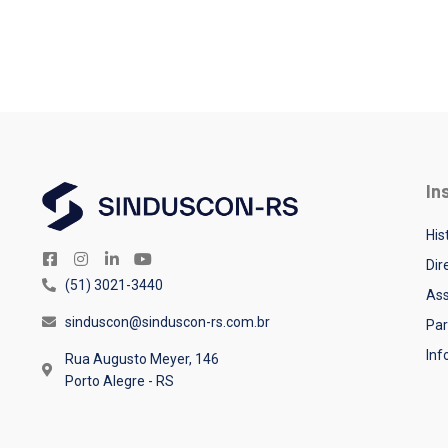
In
His
Dir
(51) 3021-3440
Ass
sinduscon@sinduscon-rs.com.br
Par
In
Rua Augusto Meyer, 146
Porto Alegre - RS