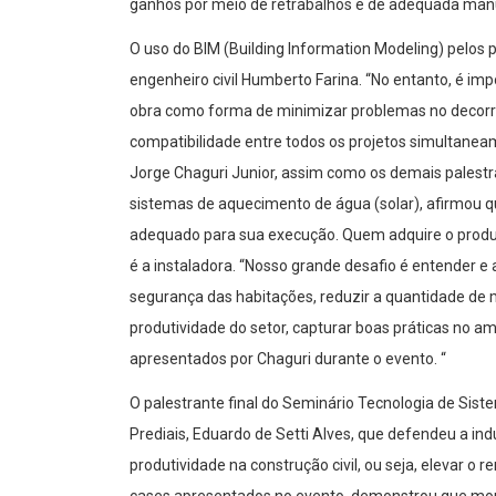
ganhos por meio de retrabalhos e de adequada manut
O uso do BIM (Building Information Modeling) pelos pr
engenheiro civil Humberto Farina. “No entanto, é im
obra como forma de minimizar problemas no decorre
compatibilidade entre todos os projetos simultaneame
Jorge Chaguri Junior, assim como os demais palestr
sistemas de aquecimento de água (solar), afirmou 
adequado para sua execução. Quem adquire o produt
é a instaladora. “Nosso grande desafio é entender e
segurança das habitações, reduzir a quantidade de 
produtividade do setor, capturar boas práticas no a
apresentados por Chaguri durante o evento. “
O palestrante final do Seminário Tecnologia de Sistem
Prediais, Eduardo de Setti Alves, que defendeu a i
produtividade na construção civil, ou seja, elevar o