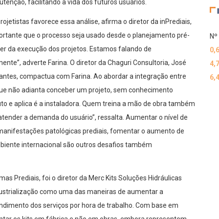
enção, facilitando a vida dos futuros usuários.
ojetistas favorece essa análise, afirma o diretor da inPrediais,
portante que o processo seja usado desde o planejamento pré-
Nº 
r da execução dos projetos. Estamos falando de
0,
nte”, adverte Farina. O diretor da Chaguri Consultoria, José
4,
antes, compactua com Farina. Ao abordar a integração entre
6,
que não adianta conceber um projeto, sem conhecimento
o e aplica é a instaladora. Quem treina a mão de obra também
 atender a demanda do usuário”, ressalta. Aumentar o nível de
manifestações patológicas prediais, fomentar o aumento de
mbiente internacional são outros desafios também
as Prediais, foi o diretor da Merc Kits Soluções Hidráulicas
ndustrialização como uma das maneiras de aumentar a
 rendimento dos serviços por hora de trabalho. Com base em