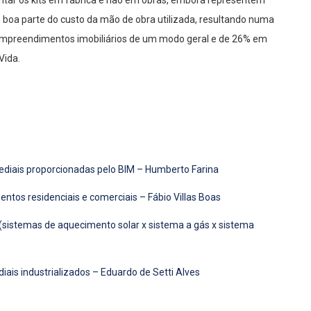
tar os kits em fábrica e não em obras, embora representem
oa parte do custo da mão de obra utilizada, resultando numa
empreendimentos imobiliários de um modo geral e de 26% em
Vida.
ediais proporcionadas pelo BIM – Humberto Farina
tos residenciais e comerciais – Fábio Villas Boas
(sistemas de aquecimento solar x sistema a gás x sistema
iais industrializados – Eduardo de Setti Alves