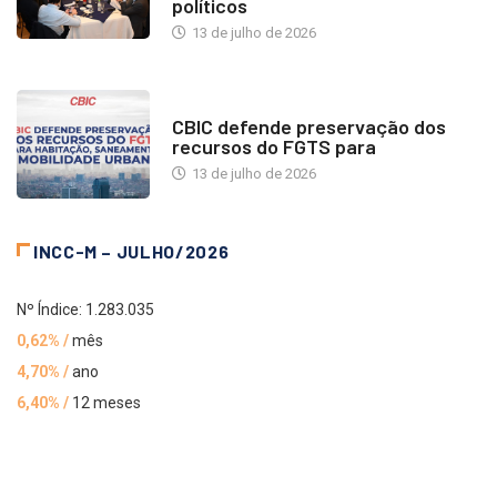
políticos
13 de julho de 2026
NOTÍCIAS
CBIC defende preservação dos
recursos do FGTS para
13 de julho de 2026
INCC-M – JULHO/2026
Nº Índice: 1.283.035
0,62% /
mês
4,70% /
ano
6,40% /
12 meses