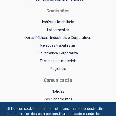
Comissões
Indústria Imobiliária
Loteamentos
Obras Públicas, Industriais e Corporativas
Relações trabalhistas
Governança Corporativa
Tecnologia e materiais
Regionais
Comunicação
Notícias
Posicionamentos
Sinduscon-RS na Mídia
Utilizamos cookies para o correto funcionamento deste site,
bem como cookies para personalizar conteúdo e anúncios,
Vídeos