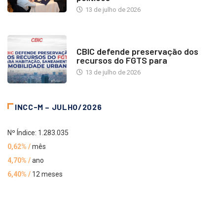
13 de julho de 2026
NOTÍCIAS
CBIC defende preservação dos
recursos do FGTS para
13 de julho de 2026
INCC-M – JULHO/2026
Nº Índice: 1.283.035
0,62% /
mês
4,70% /
ano
6,40% /
12 meses