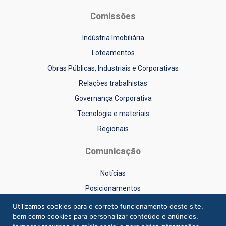
Comissões
Indústria Imobiliária
Loteamentos
Obras Públicas, Industriais e Corporativas
Relações trabalhistas
Governança Corporativa
Tecnologia e materiais
Regionais
Comunicação
Notícias
Posicionamentos
Sinduscon-RS na Mídia
Utilizamos cookies para o correto funcionamento deste site,
bem como cookies para personalizar conteúdo e anúncios,
Vídeos