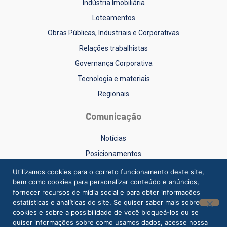
Indústria Imobiliária
Loteamentos
Obras Públicas, Industriais e Corporativas
Relações trabalhistas
Governança Corporativa
Tecnologia e materiais
Regionais
Comunicação
Notícias
Posicionamentos
Sinduscon-RS na Mídia
Utilizamos cookies para o correto funcionamento deste site,
bem como cookies para personalizar conteúdo e anúncios,
Vídeos
fornecer recursos de mídia social e para obter informações
estatísticas e analíticas do site. Se quiser saber mais sobre
cookies e sobre a possibilidade de você bloqueá-los ou se
quiser informações sobre como usamos dados, acesse nossa