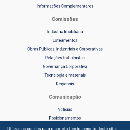
Informações Complementares
Comissões
Indústria Imobiliária
Loteamentos
Obras Públicas, Industriais e Corporativas
Relações trabalhistas
Governança Corporativa
Tecnologia e materiais
Regionais
Comunicação
Notícias
Posicionamentos
Sinduscon-RS na Mídia
Utilizamos cookies para o correto funcionamento deste site,