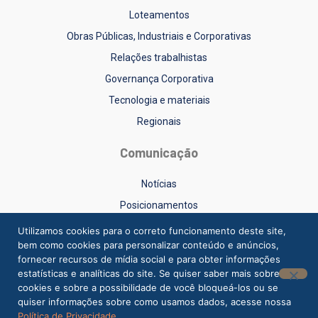
Loteamentos
Obras Públicas, Industriais e Corporativas
Relações trabalhistas
Governança Corporativa
Tecnologia e materiais
Regionais
Comunicação
Notícias
Posicionamentos
Sinduscon-RS na Mídia
Utilizamos cookies para o correto funcionamento deste site,
bem como cookies para personalizar conteúdo e anúncios,
Vídeos
fornecer recursos de mídia social e para obter informações
estatísticas e analíticas do site. Se quiser saber mais sobre
cookies e sobre a possibilidade de você bloqueá-los ou se
quiser informações sobre como usamos dados, acesse nossa
Política de Privacidade
.