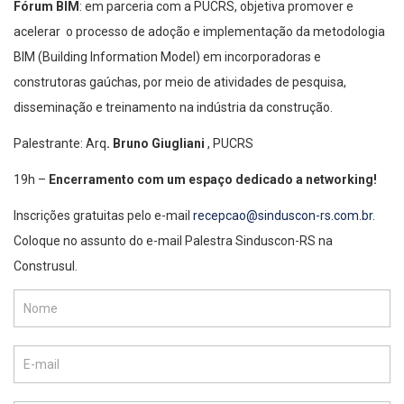
Fórum BIM
: em parceria com a PUCRS, objetiva promover e
acelerar o processo de adoção e implementação da metodologia
BIM (Building Information Model) em incorporadoras e
construtoras gaúchas, por meio de atividades de pesquisa,
disseminação e treinamento na indústria da construção.
Palestrante: Arq
. Bruno Giugliani
, PUCRS
19h –
Encerramento com
um espaço dedicado a networking!
Inscrições gratuitas pelo e-mail
recepcao@sinduscon-rs.com.br
.
Coloque no assunto do e-mail Palestra Sinduscon-RS na
Construsul.
Inscrição
Construsul
3
de
agosto