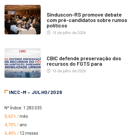
NOTÍCIAS
Sinduscon-RS promove debate
com pré-candidatos sobre rumos
políticos
13 de julho de 2026
NOTÍCIAS
CBIC defende preservação dos
recursos do FGTS para
13 de julho de 2026
INCC-M – JULHO/2026
Nº Índice: 1.283.035
0,62% /
mês
4,70% /
ano
6,40% /
12 meses