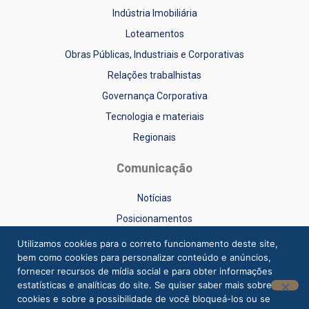
Indústria Imobiliária
Loteamentos
Obras Públicas, Industriais e Corporativas
Relações trabalhistas
Governança Corporativa
Tecnologia e materiais
Regionais
Comunicação
Notícias
Posicionamentos
Sinduscon-RS na Mídia
Utilizamos cookies para o correto funcionamento deste site,
bem como cookies para personalizar conteúdo e anúncios,
Vídeos
fornecer recursos de mídia social e para obter informações
estatísticas e analíticas do site. Se quiser saber mais sobre
cookies e sobre a possibilidade de você bloqueá-los ou se