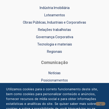
Indústria Imobiliária
Loteamentos
Obras Públicas, Industriais e Corporativas
Relações trabalhistas
Governança Corporativa
Tecnologia e materiais
Regionais
Comunicação
Notícias
Posicionamentos
Sinduscon-RS na Mídia
Utilizamos cookies para o correto funcionamento deste site,
bem como cookies para personalizar conteúdo e anúncios,
Vídeos
fornecer recursos de mídia social e para obter informações
estatísticas e analíticas do site. Se quiser saber mais sobre
cookies e sobre a possibilidade de você bloqueá-los ou se