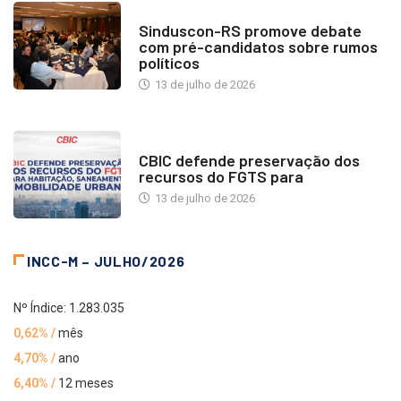
NOTÍCIAS
Sinduscon-RS promove debate
com pré-candidatos sobre rumos
políticos
13 de julho de 2026
NOTÍCIAS
CBIC defende preservação dos
recursos do FGTS para
13 de julho de 2026
INCC-M – JULHO/2026
Nº Índice: 1.283.035
0,62% /
mês
4,70% /
ano
6,40% /
12 meses