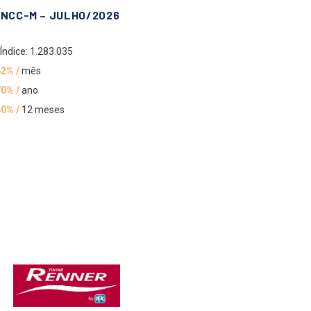
INCC-M – JULHO/2026
Índice: 1.283.035
62% /
mês
70% /
ano
40% /
12 meses