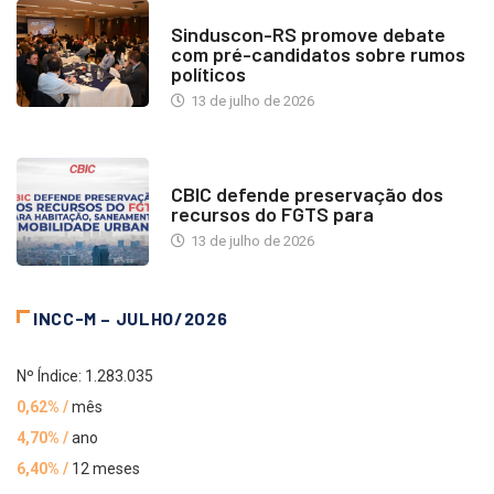
NOTÍCIAS
Sinduscon-RS promove debate
com pré-candidatos sobre rumos
políticos
13 de julho de 2026
NOTÍCIAS
CBIC defende preservação dos
recursos do FGTS para
13 de julho de 2026
INCC-M – JULHO/2026
Nº Índice: 1.283.035
0,62% /
mês
4,70% /
ano
6,40% /
12 meses