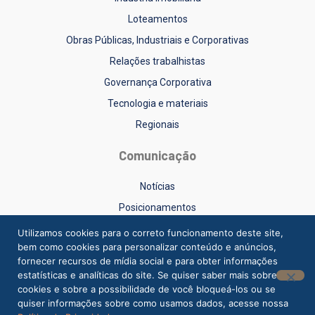
Loteamentos
Obras Públicas, Industriais e Corporativas
Relações trabalhistas
Governança Corporativa
Tecnologia e materiais
Regionais
Comunicação
Notícias
Posicionamentos
Sinduscon-RS na Mídia
Utilizamos cookies para o correto funcionamento deste site,
bem como cookies para personalizar conteúdo e anúncios,
Vídeos
fornecer recursos de mídia social e para obter informações
estatísticas e analíticas do site. Se quiser saber mais sobre
cookies e sobre a possibilidade de você bloqueá-los ou se
quiser informações sobre como usamos dados, acesse nossa