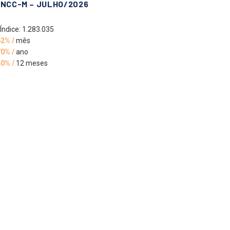
INCC-M – JULHO/2026
Índice: 1.283.035
62% /
mês
70% /
ano
40% /
12 meses