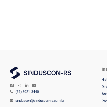
In
His
Dir
(51) 3021-3440
Ass
sinduscon@sinduscon-rs.com.br
Par