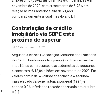
Empréstimo (SBPE) atingiram R$ 897,40 milhões em
novembro de 2020, com crescimento de 5,78% em
relação ao mês anterior e alta de 71,46%
comparativamente a igual mês do ano […]
Contratação de crédito
imobiliário via SBPE está
próxima de superar
11 de janeiro de 2021
Segundo a Abecip (Associação Brasileira das Entidades
de Crédito Imobiliário e Poupança), os financiamentos
imobiliários com recursos das cadernetas de poupança
 –
alcançaram r$ 13,84 bilhões em novembro de 2020. Em
e
valores nominais, o volume financiado é o segundo
mais elevado da série histórica pós-real (1994) e
apenas 0,2% inferior ao recorde observado em outubro.
re
O […]