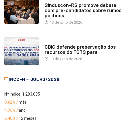
Sinduscon-RS promove debate
com pré-candidatos sobre rumos
políticos
13 de julho de 2026
NOTÍCIAS
CBIC defende preservação dos
recursos do FGTS para
13 de julho de 2026
INCC-M – JULHO/2026
Nº Índice: 1.283.035
0,62% /
mês
4,70% /
ano
6,40% /
12 meses