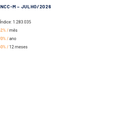
INCC-M – JULHO/2026
Índice: 1.283.035
62% /
mês
70% /
ano
40% /
12 meses