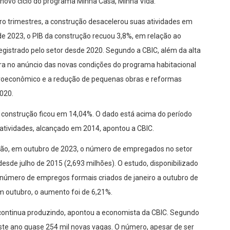
novo ciclo do programa Minha Casa, Minha Vida.
 trimestres, a construção desacelerou suas atividades em
 de 2023, o PIB da construção recuou 3,8%, em relação ao
 registrado pelo setor desde 2020. Segundo a CBIC, além da alta
ora no anúncio das novas condições do programa habitacional
croeconômico e a redução de pequenas obras e reformas
020.
da construção ficou em 14,04%. O dado está acima do período
 atividades, alcançado em 2014, apontou a CBIC.
ção, em outubro de 2023, o número de empregados no setor
desde julho de 2015 (2,693 milhões). O estudo, disponibilizado
 número de empregos formais criados de janeiro a outubro de
 outubro, o aumento foi de 6,21%.
continua produzindo, apontou a economista da CBIC. Segundo
ste ano quase 254 mil novas vagas. O número, apesar de ser