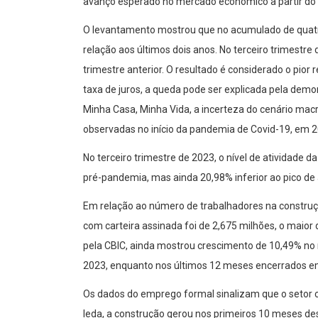
avanço esperado no mercado econômico a partir do 
O levantamento mostrou que no acumulado de quatro
relação aos últimos dois anos. No terceiro trimestre
trimestre anterior. O resultado é considerado o pior
taxa de juros, a queda pode ser explicada pela dem
Minha Casa, Minha Vida, a incerteza do cenário ma
observadas no início da pandemia de Covid-19, em 2
No terceiro trimestre de 2023, o nível de atividade 
pré-pandemia, mas ainda 20,98% inferior ao pico de
Em relação ao número de trabalhadores na constru
com carteira assinada foi de 2,675 milhões, o maior 
pela CBIC, ainda mostrou crescimento de 10,49% no
2023, enquanto nos últimos 12 meses encerrados em
Os dados do emprego formal sinalizam que o setor 
Ieda, a construção gerou nos primeiros 10 meses de