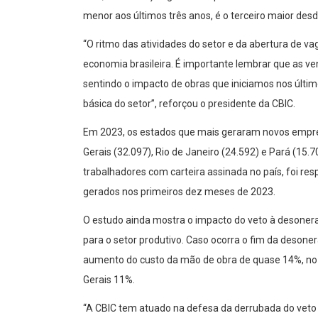
menor aos últimos três anos, é o terceiro maior des
“O ritmo das atividades do setor e da abertura de 
economia brasileira. É importante lembrar que as v
sentindo o impacto de obras que iniciamos nos último
básica do setor”, reforçou o presidente da CBIC.
Em 2023, os estados que mais geraram novos empre
Gerais (32.097), Rio de Janeiro (24.592) e Pará (15.7
trabalhadores com carteira assinada no país, foi r
gerados nos primeiros dez meses de 2023.
O estudo ainda mostra o impacto do veto à desone
para o setor produtivo. Caso ocorra o fim da desone
aumento do custo da mão de obra de quase 14%, no 
Gerais 11%.
“A CBIC tem atuado na defesa da derrubada do veto 