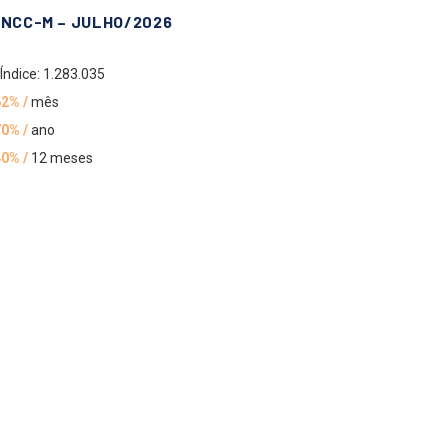
INCC-M – JULHO/2026
Índice: 1.283.035
62% /
mês
70% /
ano
40% /
12 meses