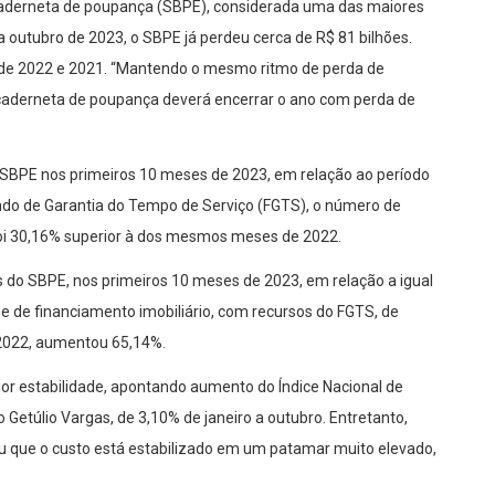
a caderneta de poupança (SBPE), considerada uma das maiores
a outubro de 2023, o SBPE já perdeu cerca de R$ 81 bilhões.
o de 2022 e 2021. “Mantendo o mesmo ritmo de perda de
 caderneta de poupança deverá encerrar o ano com perda de
SBPE nos primeiros 10 meses de 2023, em relação ao período
ndo de Garantia do Tempo de Serviço (FGTS), o número de
foi 30,16% superior à dos mesmos meses de 2022.
s do SBPE, nos primeiros 10 meses de 2023, em relação a igual
ume de financiamento imobiliário, com recursos do FGTS, de
 2022, aumentou 65,14%.
or estabilidade, apontando aumento do Índice Nacional de
Getúlio Vargas, de 3,10% de janeiro a outubro. Entretanto,
ou que o custo está estabilizado em um patamar muito elevado,