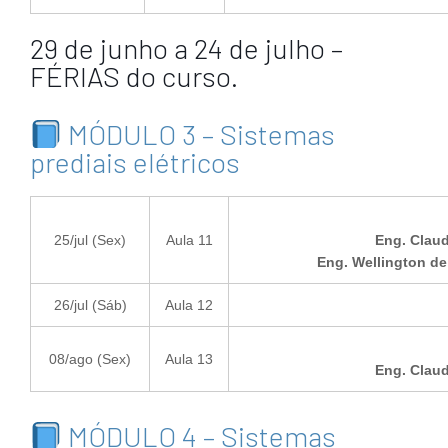
29 de junho a 24 de julho –
FÉRIAS do curso.
MÓDULO 3 – Sistemas
prediais elétricos
25/jul (Sex)
Aula 11
Eng. Claud
Eng. Wellington de
26/jul (Sáb)
Aula 12
08/ago (Sex)
Aula 13
Eng. Claud
MÓDULO 4 – Sistemas