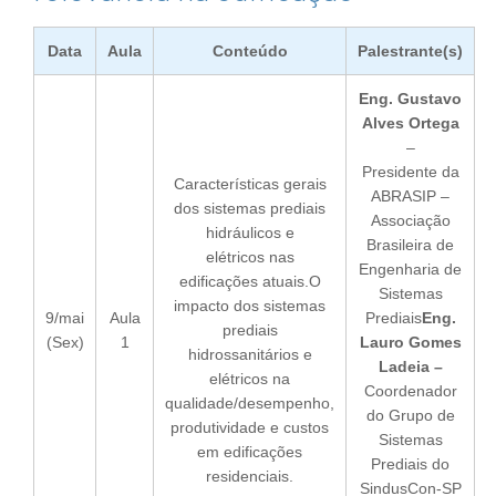
Data
Aula
Conteúdo
Palestrante(s)
Eng. Gustavo
Alves Ortega
–
Presidente da
Características gerais
ABRASIP –
dos sistemas prediais
Associação
hidráulicos e
Brasileira de
elétricos nas
Engenharia de
edificações atuais.O
Sistemas
impacto dos sistemas
9/mai
Aula
Prediais
Eng.
prediais
(Sex)
1
Lauro Gomes
hidrossanitários e
Ladeia –
elétricos na
Coordenador
qualidade/desempenho,
do Grupo de
produtividade e custos
Sistemas
em edificações
Prediais do
residenciais.
SindusCon-SP