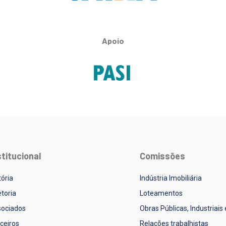
Apoio
stitucional
Comissões
tória
Indústria Imobiliária
etoria
Loteamentos
ociados
Obras Públicas, Industriais
ceiros
Relações trabalhistas