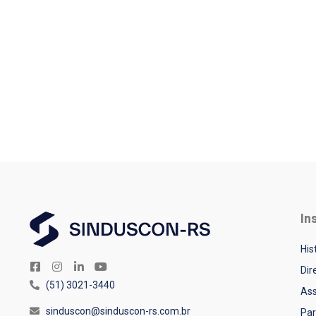
In
His
Dir
(51) 3021-3440
Ass
sinduscon@sinduscon-rs.com.br
Par