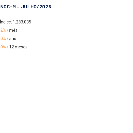
INCC-M – JULHO/2026
Índice: 1.283.035
62% /
mês
70% /
ano
40% /
12 meses