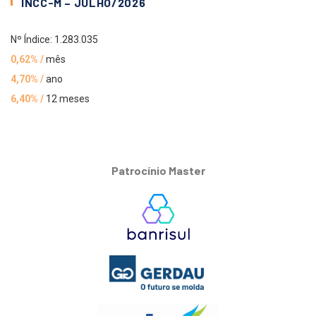
INCC-M – JULHO/2026
Nº Índice: 1.283.035
0,62% /
mês
4,70% /
ano
6,40% /
12 meses
Patrocínio Master