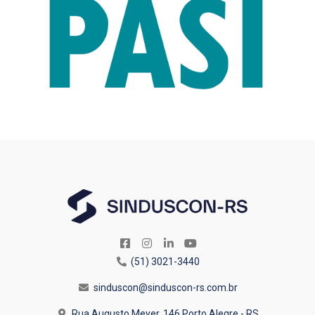
(51) 3021-3440
sinduscon@sinduscon-rs.com.br
Rua Augusto Meyer, 146
Porto Alegre - RS