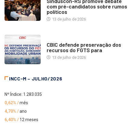
Sinduscon-RS promove debate
com pré-candidatos sobre rumos
políticos
13 de julho de 2026
NOTÍCIAS
CBIC defende preservação dos
recursos do FGTS para
13 de julho de 2026
INCC-M – JULHO/2026
Nº Índice: 1.283.035
0,62% /
mês
4,70% /
ano
6,40% /
12 meses