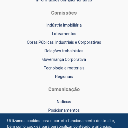
Informações Complementares
Comissões
Indústria Imobiliária
Loteamentos
Obras Públicas, Industriais e Corporativas
Relações trabalhistas
Governança Corporativa
Tecnologia e materiais
Regionais
Comunicação
Notícias
Posicionamentos
Sinduscon-RS na Mídia
Utilizamos cookies para o correto funcionamento deste site,
bem como cookies para personalizar conteúdo e anúncios,
Vídeos