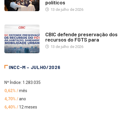
políticos
13 de julho de 2026
NOTÍCIAS
CBIC defende preservação dos
recursos do FGTS para
13 de julho de 2026
INCC-M – JULHO/2026
Nº Índice: 1.283.035
0,62% /
mês
4,70% /
ano
6,40% /
12 meses