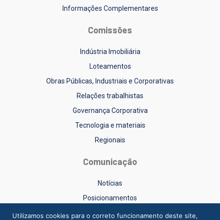
Informações Complementares
Comissões
Indústria Imobiliária
Loteamentos
Obras Públicas, Industriais e Corporativas
Relações trabalhistas
Governança Corporativa
Tecnologia e materiais
Regionais
Comunicação
Notícias
Posicionamentos
Sinduscon-RS na Mídia
Utilizamos cookies para o correto funcionamento deste site,